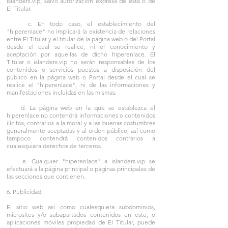
islanders.vip, salvo autorización expresa de ésta o de
El Titular.
c. En todo caso, el establecimiento del
"hiperenlace" no implicará la existencia de relaciones
entre El Titular y el titular de la página web o del Portal
desde el cual se realice, ni el conocimiento y
aceptación por aquellas de dicho hiperenlace. El
Titular o islanders.vip no serán responsables de los
contenidos o servicios puestos a disposición del
público en la página web o Portal desde el cual se
realice el "hiperenlace", ni de las informaciones y
manifestaciones incluidas en las mismas.
d. La página web en la que se establezca el
hiperenlace no contendrá informaciones o contenidos
ilícitos, contrarios a la moral y a las buenas costumbres
generalmente aceptadas y al orden público, así como
tampoco contendrá contenidos contrarios a
cualesquiera derechos de terceros.
e. Cualquier "hiperenlace" a islanders.vip se
efectuará a la página principal o páginas principales de
las secciones que contienen.
6. Publicidad.
El sitio web así como cualesquiera subdominios,
microsites y/o subapartados contenidos en este, o
aplicaciones móviles propiedad de El Titular, puede