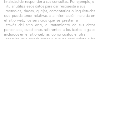
finalidad de responder a sus consultas. Por ejemplo, el
Titular utiliza esos datos para dar respuesta a sus
mensajes, dudas, quejas, comentarios o inquietudes
que pueda tener relativas a la información incluida en
el sitio web, los servicios que se prestan a
través del sitio web, el tratamiento de sus datos
personales, cuestiones referentes a los textos legales
incluidos en el sitio web, así como cualquier otra
consulta que pueda tener y que no esté sujeta a las
condiciones del sitio web o de la contratación.
​ -Formularios de suscripción a contenidos: El
Titular solicita los siguientes datos personales:
Nombre y apellidos, dirección de correo electrónico,
número de teléfono y dirección de su sitio web
para gestionar la lista de suscripciones, enviar
boletines, promociones y ofertas especiales.
Los datos que facilite al Titular estarán ubicados
en los servidores de The Rocket Science Group LLC
d/b/a, con domicilio en EEUU. (Mailchimp).
Existen otras finalidades por las que el Titular trata sus
datos personales:
-Para garantizar el cumplimiento de las
condiciones recogidas en el Aviso Legal y en la ley
aplicable. Esto puede incluir el desarrollo de
herramientas y algoritmos que ayuden a este
sitio web a garantizar la confidencialidad de los datos
personales que recoge.