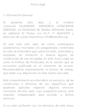
Aviso Legal
1. Información General
El presente sitio web, y el nombre
comercial ISLANDERS. MENORCA CONCIERGE
SERVICES, es titularidad de Natalia Wilmanski Baret,
en adelante El Titular, con N.I.F. nº 46241531P y
dirección de correo electrónico
info@islanders.vip
.
Al usar este sitio web, así como cualesquiera
subdominios, microsites y/o subapartados contenidos
en este se entenderá que usted ha leído, entendido y
aceptado, sin limitación ni reserva alguna, las
condiciones de uso recogidas en este Aviso Legal así
como la Política de Privacidad, en la versión que se
encuentre publicada en el momento de acceso.
Recomendamos expresamente la lectura de ambas,
que están a su disposición en este mismo sitio web.
Este consentimiento se entenderá, sin perjuicio, de las
condiciones o términos de uso específicos que
pudieran aplicarse respecto algunos servicios
concretos del sitio web, cuya aceptación previa, será
requisito indispensable para acceder a dichos
servicios.
Si no está conforme con los términos de este Aviso